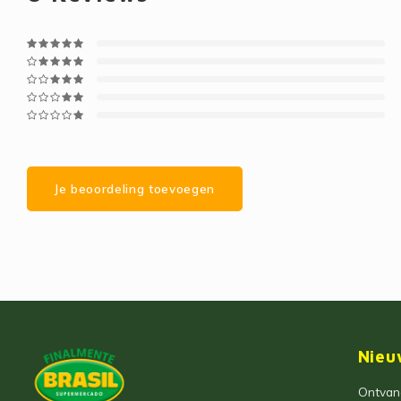
Je beoordeling toevoegen
Nieu
Ontvang