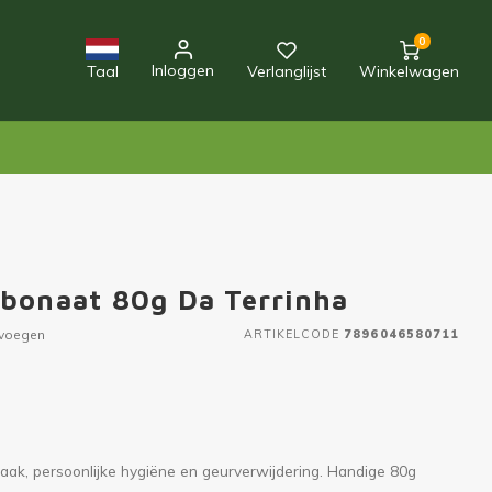
0
Inloggen
Taal
Verlanglijst
Winkelwagen
rbonaat 80g Da Terrinha
evoegen
ARTIKELCODE
7896046580711
aak, persoonlijke hygiëne en geurverwijdering. Handige 80g