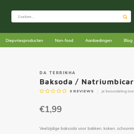
Diepvriesproducten
Non-food
Aanbiedingen
Blog
DA TERRINHA
Baksoda / Natriumbica
0
REVIEWS
Je beoordeling to
€1,99
Veelzijdige baksoda voor bakken, koken, schoonm