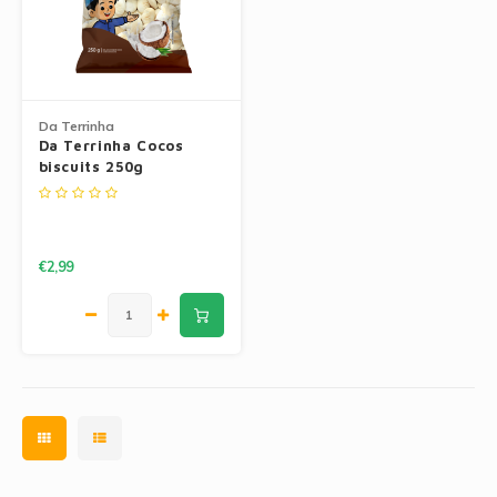
Maïs Producten
Jam
Tarwemeel
Fruit Pastas
Gekruide Cassavameel
Da Terrinha
Da Terrinha Cocos
Cakemixen
biscuits 250g
Ingredienten
Pinda Zoetwaren
Oliën
Losse Snoep
€2,99
Manioc Starch/Tapiocas
Massas Instantâneas
Magnetron Popcorn