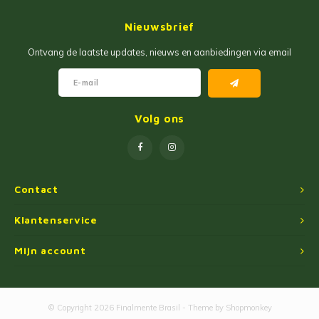
Jam
Maïs Producten
Nieuwsbrief
Fruit Pastas
Tarwemeel
Ontvang de laatste updates, nieuws en aanbiedingen via email
Cakemixen
Gekruide Cassavameel
Pinda Zoetwaren
Ingredienten
Volg ons
Losse Snoep
Oliën
Manioc Starch/Tapiocas
Contact
Massas Instantâneas
Klantenservice
Mijn account
Magnetron Popcorn
© Copyright 2026 Finalmente Brasil - Theme by
Shopmonkey