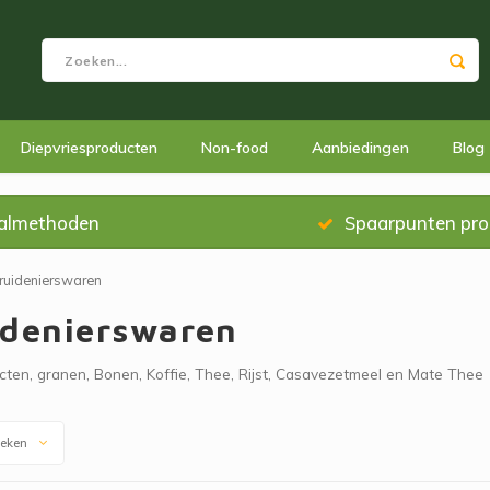
Diepvriesproducten
Non-food
Aanbiedingen
Blog
almethoden
Spaarpunten pr
ruidenierswaren
idenierswaren
ten, granen, Bonen, Koffie, Thee, Rijst, Casavezetmeel en Mate Thee
keken