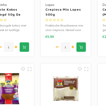
inha
Lopes
Da
pte Kokos
Crepioca Mix Lopes
C
ogd 50g Da
500g
(
nha
T
edroogde kokos met
Praktische Braziliaanse mix
Tr
aak en luchtige
voor crepioca. Ideaal voor
ge
 Perfect voor desserts,
ontbijt of snelle, voedzame
pe
€5,99
€2
en bakrecepten.
maaltijden.
10
Id
Br