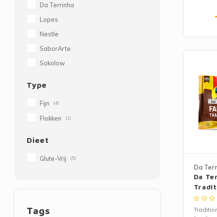
Da Terrinha
Lopes
Nestle
SaborArte
Sokolow
Type
Fijn
(4)
Flokken
(1)
Dieet
Glute-Vrij
(5)
Da Terr
Da Te
Tradit
400g
Tags
Traditio