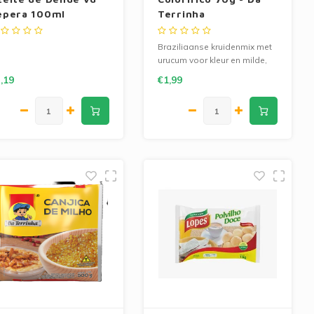
epera 100ml
Terrinha
Braziliaanse kruidenmix met
urucum voor kleur en milde,
licht zoete smaak. Perfect
,19
€1,99
voor rijst, vlees en sauzen.