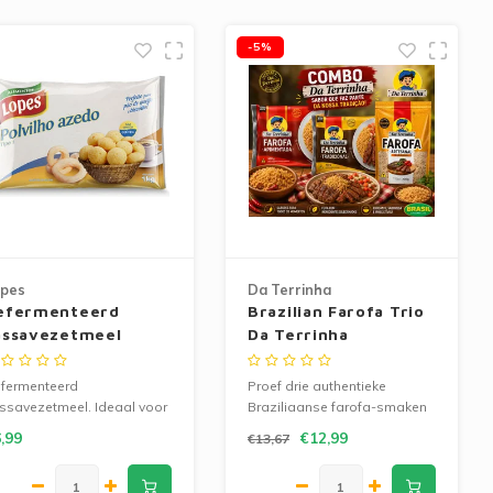
-5%
pes
Da Terrinha
efermenteerd
Brazilian Farofa Trio
assavezetmeel
Da Terrinha
opes 1kg
fermenteerd
Proef drie authentieke
ssavezetmeel. Ideaal voor
Braziliaanse farofa-smaken
o de queijo en krokante
in één voordelige bundel van
,99
€12,99
€13,67
utenvrije bakrecepten.
Da Terrinha.