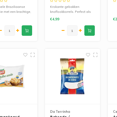
nele Braziliaanse
Krokante gebakken
ie met een krachtige,
knoflookkorrels. Perfect als
roken smaak, ideaal
smaakmaker voor warme en
€4,99
€2
, kip, bonen en
koude gerechten.
aakte gerechten
rakter te geven.
Da Terrinha
C
menteerd
Baksoda /
A