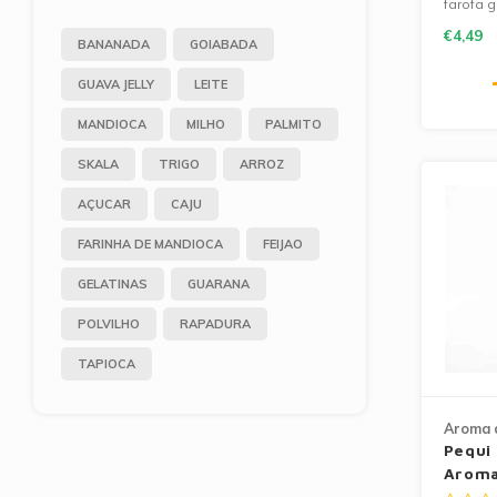
farofa 
cassave
€4,49
BANANADA
GOIABADA
kruiden.
barbecu
GUAVA JELLY
LEITE
maaltijd
MANDIOCA
MILHO
PALMITO
SKALA
TRIGO
ARROZ
AÇUCAR
CAJU
FARINHA DE MANDIOCA
FEIJAO
GELATINAS
GUARANA
POLVILHO
RAPADURA
TAPIOCA
Aroma 
Pequi 
Aroma