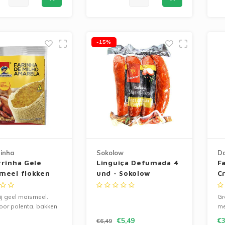
-15%
inha
Sokolow
Da
rrinha Gele
Linguiça Defumada 4
F
meel flokken
und - Sokolow
C
T
ij geel maïsmeel.
Gr
oor polenta, bakken
me
tionele recepten.
st
€5,49
€3
€6,49