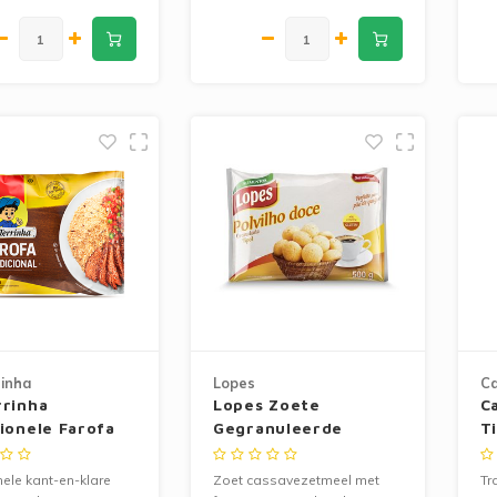
fa
Br
inha
Lopes
Ca
rrinha
Lopes Zoete
C
ionele Farofa
Gegranuleerde
T
cassavazetmeel 500g
nele kant-en-klare
Zoet cassavezetmeel met
Tr