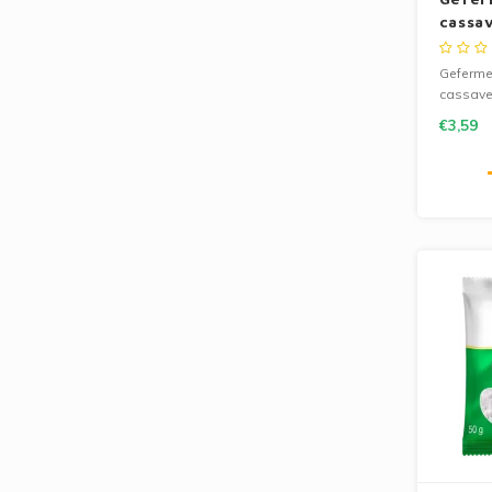
cassa
Lopes
Geferme
cassave
pão de q
€3,59
glutenvr