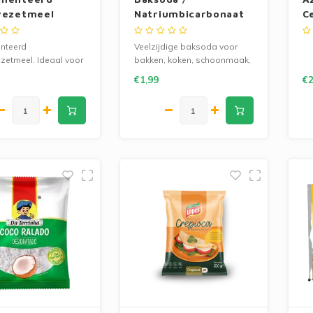
vezetmeel
Natriumbicarbonaat
C
 500g
80g Da Terrinha
nteerd
Veelzijdige baksoda voor
zetmeel. Ideaal voor
bakken, koken, schoonmaak,
ueijo en krokante
persoonlijke hygiëne en
€1,99
€2
ije bakrecepten.
geurverwijdering. Handige
80g verpakking voor
dagelijks gebruik.