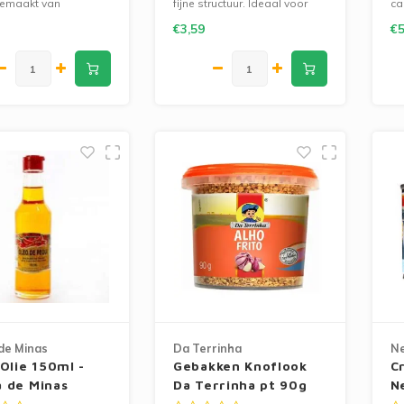
gemaakt van
fijne structuur. Ideaal voor
ca
meel met speciale
pão de queijo en glutenvrije
ei
€3,59
€5
 Krokant en perfect bij
bakrecepten.
vo
e en Braziliaanse
ma
en.
de Minas
Da Terrinha
Ne
Olie 150ml -
Gebakken Knoflook
C
 de Minas
Da Terrinha pt 90g
N