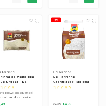
-9%
 Terrinha
Da Terrinha
arinha de Mandioca
Da Terrinha
rua Grossa - Da
Granulated Tapioca
errinha 500g
Pearls 400g
ove rauwe cassavemeel
t authentieke smaak en
evige textuur. Perfect voor
,49
€4,29
€4,69