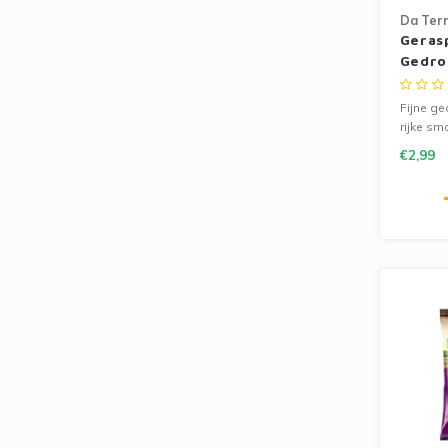
Da Terr
Geras
Gedro
Terri
Fijne g
rijke sm
textuur.
€2,99
yoghurt 