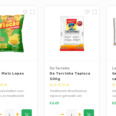
Da Terrinha
Lo
o Maïs Lopes
Da Terrinha Tapioca
G
500g
c
L
maïsvlokken voor
Traditionele Braziliaanse
Ge
 en traditionele
tapioca gemaakt van
ca
anse gerechten.
cassavezetmeel. Glutenvrij en
pã
€4,49
€6
ij, GMO-vrij en
ideaal voor ontbijt, snacks en
gl
g.
hartige of zoete recepten.