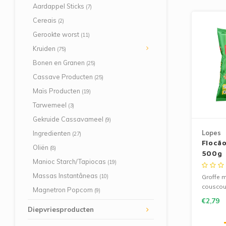
Aardappel Sticks
(7)
Cereais
(2)
Gerookte worst
(11)
Kruiden
(75)
Bonen en Granen
(25)
Cassave Producten
(25)
Maïs Producten
(19)
Tarwemeel
(3)
Gekruide Cassavameel
(9)
Lopes
Ingredienten
(27)
Flocã
Oliën
(8)
500g
Manioc Starch/Tapiocas
(19)
Massas Instantâneas
(10)
Groffe 
couscous
Magnetron Popcorn
(9)
Brazilia
€2,79
Glutenvr
Diepvriesproducten
veelzijdi