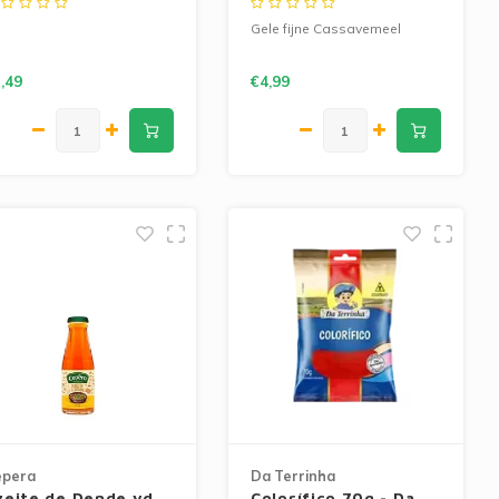
Gele fijne Cassavemeel
,49
€4,99
epera
Da Terrinha
zeite de Dende vd
Colorífico 70g - Da