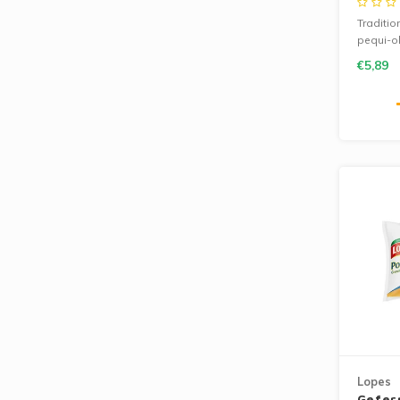
Traditio
pequi-ol
uitgesp
€5,89
om rijst
huisgem
extra ka
Lopes
Gefer