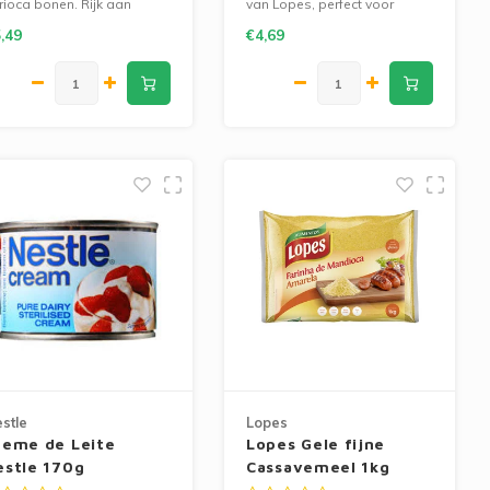
rioca bonen. Rijk aan
van Lopes, perfect voor
witten en vezels, perfect
pudding, taarten en desserts.
,49
€4,69
or feijoada en dagelijkse
Glutenvrij en ideaal voor
altijden.
authentieke recepten.
stle
Lopes
reme de Leite
Lopes Gele fijne
estle 170g
Cassavemeel 1kg