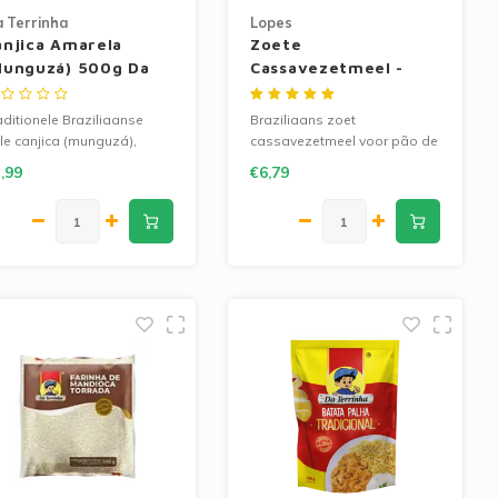
 Terrinha
Lopes
anjica Amarela
Zoete
Munguzá) 500g Da
Cassavezetmeel -
errinha
Lopes 1kg
aditionele Braziliaanse
Braziliaans zoet
le canjica (munguzá),
cassavezetmeel voor pão de
rfect voor romige desserts.
queijo en koekjes. Licht,
,99
€6,79
0% maïs en glutenvrij.
veelzijdig en ideaal voor
eaal voor authentieke
bakrecepten.
aziliaanse recepten.