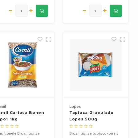
rofa, bijgerechten en
aziliaanse recepten.
mil
Lopes
amil Carioca Bonen
Tapioca Granulado
ipo1 1kg
Lopes 500g
aditionele Braziliaanse
Braziliaanse tapiocakorrels