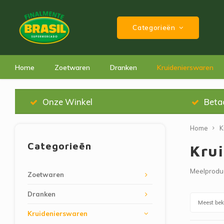
Categorieën
Home
Zoetwaren
Dranken
Kruidenierswaren
Onze Winkel
Beta
Home
K
Categorieën
Kru
Meelproduc
Zoetwaren
Dranken
Meest be
Kruidenierswaren