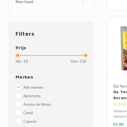
Non-food
Filters
Prijs
Min: €
0
Max: €
15
Merken
Da Terr
Alle merken
Da Te
Ajinomoto
Koren
500g
Aroma de Minas
Glutenvr
Camil
Ideaal v
Cepera
en tradi
€3,99