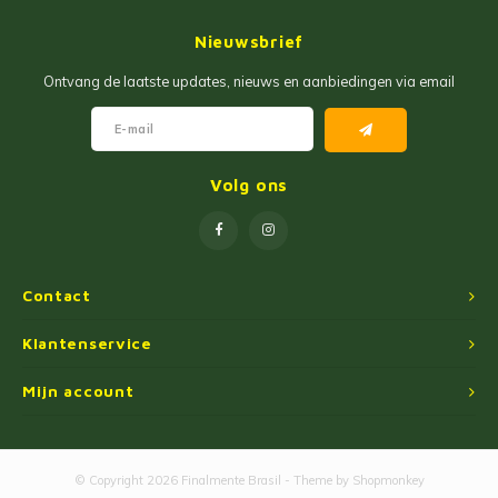
Jam
Maïs Producten
Nieuwsbrief
Fruit Pastas
Tarwemeel
Ontvang de laatste updates, nieuws en aanbiedingen via email
Cakemixen
Gekruide Cassavameel
Pinda Zoetwaren
Ingredienten
Volg ons
Losse Snoep
Oliën
Manioc Starch/Tapiocas
Contact
Massas Instantâneas
Klantenservice
Mijn account
Magnetron Popcorn
© Copyright 2026 Finalmente Brasil - Theme by
Shopmonkey