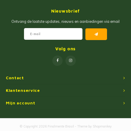
Jam
Maïs Producten
Nieuwsbrief
Fruit Pastas
Tarwemeel
Ontvang de laatste updates, nieuws en aanbiedingen via email
Cakemixen
Gekruide Cassavameel
Pinda Zoetwaren
Ingredienten
Volg ons
Losse Snoep
Oliën
Manioc Starch/Tapiocas
Contact
Massas Instantâneas
Klantenservice
Mijn account
Magnetron Popcorn
© Copyright 2026 Finalmente Brasil - Theme by
Shopmonkey