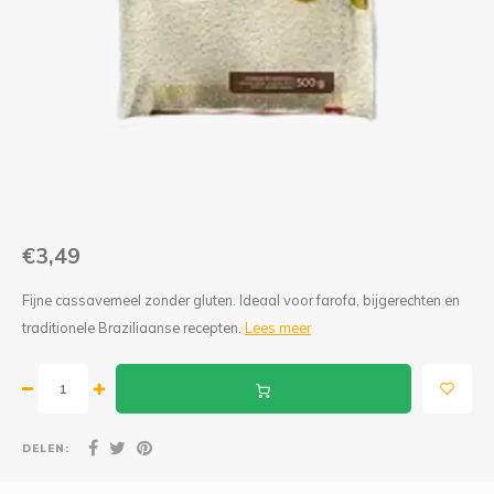
Jam
Maïs Producten
Fruit Pastas
Tarwemeel
Cakemixen
Gekruide Cassavameel
Pinda Zoetwaren
Ingredienten
Losse Snoep
Oliën
€3,49
Manioc Starch/Tapiocas
Fijne cassavemeel zonder gluten. Ideaal voor farofa, bijgerechten en
traditionele Braziliaanse recepten.
Lees meer
Massas Instantâneas
Magnetron Popcorn
DELEN: