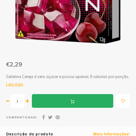
Geleias
Farinhas de Milho
Goiabadas e Cia
Farinhas de Trigo
Misturas
Farofas
Paçoca e Cia
Ingredientes
€2,29
Unitários
Oleos e Azeites
Gelatina Cereja é zero açúcar e possui apenas 9 calorias por porção.
Polvilhos/Tapiocas
Leia mais
Massas Instantâneas
Pipoca de Micro-ondas
COMPARTILHAR:
Descrição do produto
Mais Informações