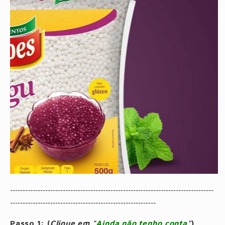
---------------------------------------------------------------------------------
----------------------------------------------------------
Passo 1: (
Clique em "
Ainda não tenho conta
"
)