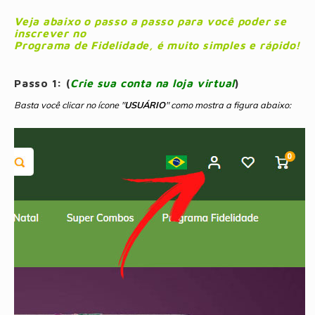
Geleias
Farinhas de Milho
Veja abaixo o passo a passo para você poder se
inscrever no
Goiabadas e Cia
Farinhas de Trigo
Programa de Fidelidade, é muito simples e rápido!
Misturas
Farofas
Passo 1: (
Crie sua conta na loja virtual
)
Basta você clicar no ícone "
USUÁRIO
" como mostra a figura abaixo:
Paçoca e Cia
Ingredientes
Unitários
Oleos e Azeites
Polvilhos/Tapiocas
Massas Instantâneas
Pipoca de Micro-ondas