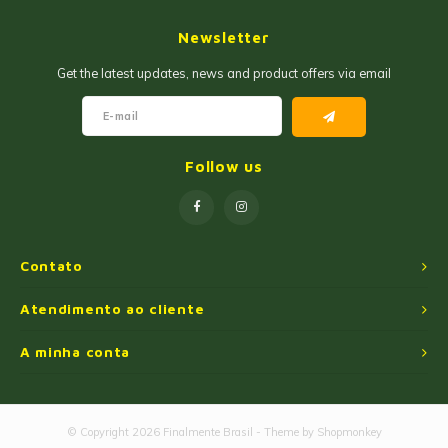
Geleias
Newsletter
Farinhas de Milho
Goiabadas e Cia
Get the latest updates, news and product offers via email
Farinhas de Trigo
Misturas
Farofas
Paçoca e Cia
Follow us
Ingredientes
Unitários
Oleos e Azeites
Contato
Polvilhos/Tapiocas
Atendimento ao cliente
Massas Instantâneas
A minha conta
Pipoca de Micro-ondas
© Copyright 2026 Finalmente Brasil - Theme by
Shopmonkey