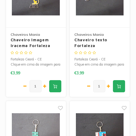
Geleias
Farinhas de Milho
Goiabadas e Cia
Farinhas de Trigo
Misturas
Farofas
Chaveiros Mania
Chaveiros Mania
Chaveiro Imagem
Chaveiro texto
Iracema Fortaleza
Fortaleza
Paçoca e Cia
Ingredientes
Fortaleza Ceará - CE
Fortaleza Ceará - CE
Unitários
Oleos e Azeites
Clique em cima da imagem para
Clique em cima da imagem para
ampliá-la.
ampliá-la.
€3,99
€3,99
Polvilhos/Tapiocas
Massas Instantâneas
Pipoca de Micro-ondas