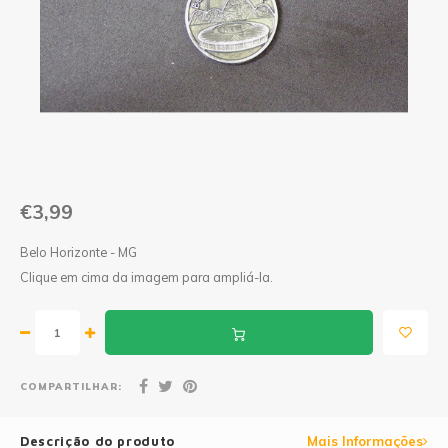
Geleias
Farinhas de Milho
Goiabadas e Cia
Farinhas de Trigo
Misturas
Farofas
Paçoca e Cia
Ingredientes
€3,99
Unitários
Oleos e Azeites
Belo Horizonte - MG
Polvilhos/Tapiocas
Clique em cima da imagem para ampliá-la.
Massas Instantâneas
Pipoca de Micro-ondas
COMPARTILHAR:
Descrição do produto
Mais Informações