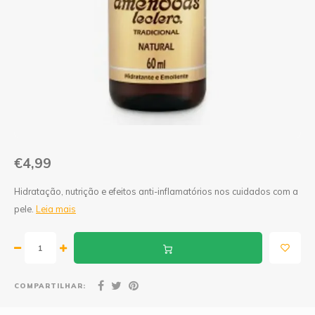
Geleias
Farinhas de Milho
Goiabadas e Cia
Farinhas de Trigo
Misturas
Farofas
Paçoca e Cia
Ingredientes
Unitários
Oleos e Azeites
€4,99
Polvilhos/Tapiocas
Hidratação, nutrição e efeitos anti-inflamatórios nos cuidados com a
pele.
Leia mais
Massas Instantâneas
Pipoca de Micro-ondas
COMPARTILHAR: