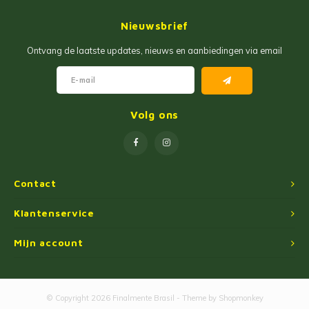
Jam
Maïs Producten
Nieuwsbrief
Fruit Pastas
Tarwemeel
Ontvang de laatste updates, nieuws en aanbiedingen via email
Cakemixen
Gekruide Cassavameel
Pinda Zoetwaren
Ingredienten
Volg ons
Losse Snoep
Oliën
Manioc Starch/Tapiocas
Contact
Massas Instantâneas
Klantenservice
Mijn account
Magnetron Popcorn
© Copyright 2026 Finalmente Brasil - Theme by
Shopmonkey