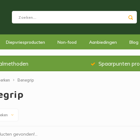
Diepvriesproducten
Non-food
Aanbiedingen
Blog
almethoden
Spaarpunten pr
erken
Benegrip
egrip
keken
ucten gevonden!...