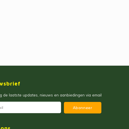
wsbrief
 de laatste updates, nieuws en aanbiedingen via email
Abonneer
 ons