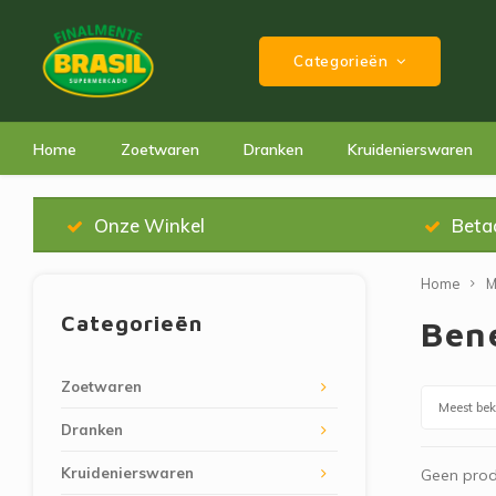
Categorieën
Home
Zoetwaren
Dranken
Kruidenierswaren
Onze Winkel
Beta
Home
M
Categorieën
Ben
Zoetwaren
Meest be
Dranken
Kruidenierswaren
Geen prod