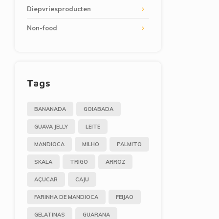
Diepvriesproducten
Non-food
Tags
BANANADA
GOIABADA
GUAVA JELLY
LEITE
MANDIOCA
MILHO
PALMITO
SKALA
TRIGO
ARROZ
AÇUCAR
CAJU
FARINHA DE MANDIOCA
FEIJAO
GELATINAS
GUARANA