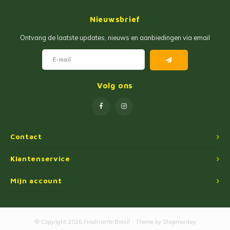
Jam
Maïs Producten
Nieuwsbrief
Fruit Pastas
Tarwemeel
Ontvang de laatste updates, nieuws en aanbiedingen via email
Cakemixen
Gekruide Cassavameel
Pinda Zoetwaren
Ingredienten
Volg ons
Losse Snoep
Oliën
Manioc Starch/Tapiocas
Contact
Massas Instantâneas
Klantenservice
Mijn account
Magnetron Popcorn
© Copyright 2026 Finalmente Brasil - Theme by
Shopmonkey