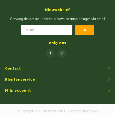
Jam
Maïs Producten
Nieuwsbrief
Fruit Pastas
Tarwemeel
Ontvang de laatste updates, nieuws en aanbiedingen via email
Cakemixen
Gekruide Cassavameel
Pinda Zoetwaren
Ingredienten
Volg ons
Losse Snoep
Oliën
Manioc Starch/Tapiocas
Contact
Massas Instantâneas
Klantenservice
Mijn account
Magnetron Popcorn
© Copyright 2026 Finalmente Brasil - Theme by
Shopmonkey