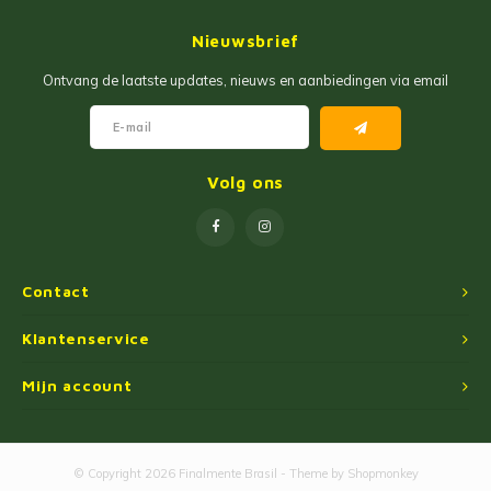
Jam
Maïs Producten
Nieuwsbrief
Fruit Pastas
Tarwemeel
Ontvang de laatste updates, nieuws en aanbiedingen via email
Cakemixen
Gekruide Cassavameel
Pinda Zoetwaren
Ingredienten
Volg ons
Losse Snoep
Oliën
Manioc Starch/Tapiocas
Contact
Massas Instantâneas
Klantenservice
Mijn account
Magnetron Popcorn
© Copyright 2026 Finalmente Brasil - Theme by
Shopmonkey