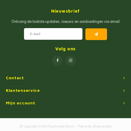
Jam
Maïs Producten
Nieuwsbrief
Fruit Pastas
Tarwemeel
Ontvang de laatste updates, nieuws en aanbiedingen via email
Cakemixen
Gekruide Cassavameel
Pinda Zoetwaren
Ingredienten
Volg ons
Losse Snoep
Oliën
Manioc Starch/Tapiocas
Contact
Massas Instantâneas
Klantenservice
Mijn account
Magnetron Popcorn
© Copyright 2026 Finalmente Brasil - Theme by
Shopmonkey