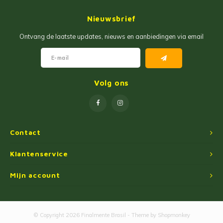
Jam
Maïs Producten
Nieuwsbrief
Fruit Pastas
Tarwemeel
Ontvang de laatste updates, nieuws en aanbiedingen via email
Cakemixen
Gekruide Cassavameel
Pinda Zoetwaren
Ingredienten
Volg ons
Losse Snoep
Oliën
Manioc Starch/Tapiocas
Contact
Massas Instantâneas
Klantenservice
Mijn account
Magnetron Popcorn
© Copyright 2026 Finalmente Brasil - Theme by
Shopmonkey