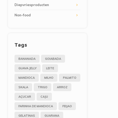
Diepvriesproducten
Non-food
Tags
BANANADA
GOIABADA
GUAVA JELLY
LEITE
MANDIOCA
MILHO
PALMITO
SKALA
TRIGO
ARROZ
AÇUCAR
CAJU
FARINHA DE MANDIOCA
FEIJAO
GELATINAS
GUARANA