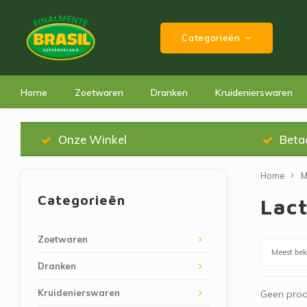
Categorieën
Home
Zoetwaren
Dranken
Kruidenierswaren
Onze Winkel
Beta
Home
M
Categorieën
Lac
Zoetwaren
Meest be
Dranken
Kruidenierswaren
Geen prod