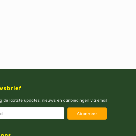
wsbrief
 de laatste updates, nieuws en aanbiedingen via email
Abonneer
 ons