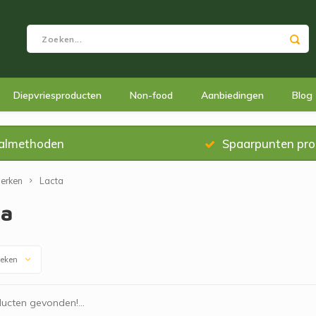
Diepvriesproducten
Non-food
Aanbiedingen
Blog
almethoden
Spaarpunten pr
erken
Lacta
ta
keken
ucten gevonden!...