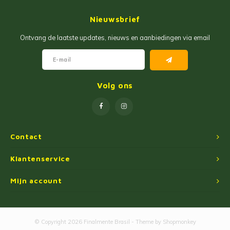
Jam
Maïs Producten
Nieuwsbrief
Fruit Pastas
Tarwemeel
Ontvang de laatste updates, nieuws en aanbiedingen via email
Cakemixen
Gekruide Cassavameel
Pinda Zoetwaren
Ingredienten
Volg ons
Losse Snoep
Oliën
Manioc Starch/Tapiocas
Contact
Massas Instantâneas
Klantenservice
Mijn account
Magnetron Popcorn
© Copyright 2026 Finalmente Brasil - Theme by
Shopmonkey