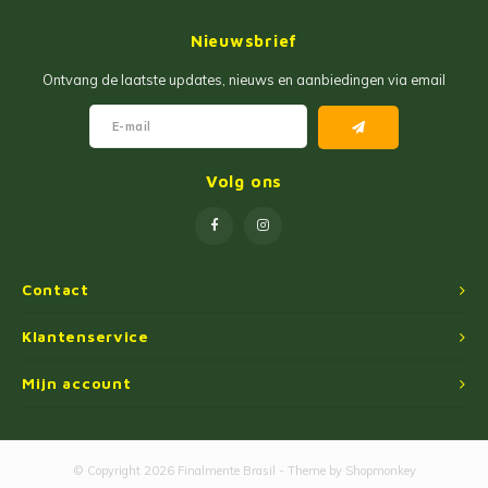
Jam
Maïs Producten
Nieuwsbrief
Fruit Pastas
Tarwemeel
Ontvang de laatste updates, nieuws en aanbiedingen via email
Cakemixen
Gekruide Cassavameel
Pinda Zoetwaren
Ingredienten
Volg ons
Losse Snoep
Oliën
Manioc Starch/Tapiocas
Contact
Massas Instantâneas
Klantenservice
Mijn account
Magnetron Popcorn
© Copyright 2026 Finalmente Brasil - Theme by
Shopmonkey