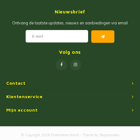
Jam
Maïs Producten
Nieuwsbrief
Fruit Pastas
Tarwemeel
Ontvang de laatste updates, nieuws en aanbiedingen via email
Cakemixen
Gekruide Cassavameel
Pinda Zoetwaren
Ingredienten
Volg ons
Losse Snoep
Oliën
Manioc Starch/Tapiocas
Contact
Massas Instantâneas
Klantenservice
Mijn account
Magnetron Popcorn
© Copyright 2026 Finalmente Brasil - Theme by
Shopmonkey