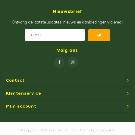
Jam
Maïs Producten
Nieuwsbrief
Fruit Pastas
Tarwemeel
Ontvang de laatste updates, nieuws en aanbiedingen via email
Cakemixen
Gekruide Cassavameel
Pinda Zoetwaren
Ingredienten
Volg ons
Losse Snoep
Oliën
Manioc Starch/Tapiocas
Contact
Massas Instantâneas
Klantenservice
Mijn account
Magnetron Popcorn
© Copyright 2026 Finalmente Brasil - Theme by
Shopmonkey