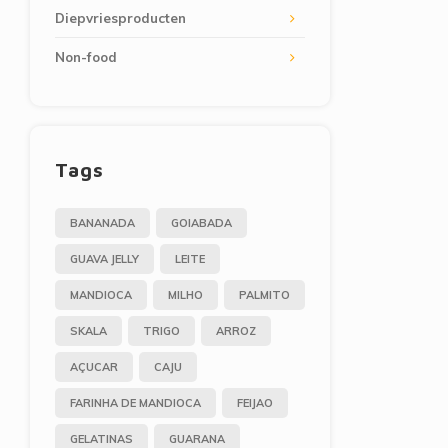
Diepvriesproducten
Non-food
Tags
BANANADA
GOIABADA
GUAVA JELLY
LEITE
MANDIOCA
MILHO
PALMITO
SKALA
TRIGO
ARROZ
AÇUCAR
CAJU
FARINHA DE MANDIOCA
FEIJAO
GELATINAS
GUARANA