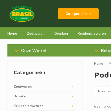
Categorieën
Home
Zoetwaren
Dranken
Kruidenierswaren
Onze Winkel
Beta
Home
M
Categorieën
Pod
Zoetwaren
Meest be
Dranken
Kruidenierswaren
Geen prod