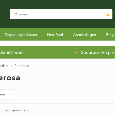
Diepvriesproducten
Non-food
Aanbiedingen
Blog
almethoden
Spaarpunten pr
erken
Poderosa
erosa
keken
ucten gevonden!...