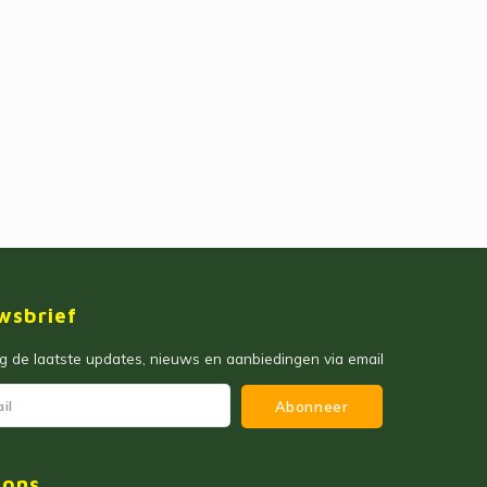
wsbrief
 de laatste updates, nieuws en aanbiedingen via email
Abonneer
 ons