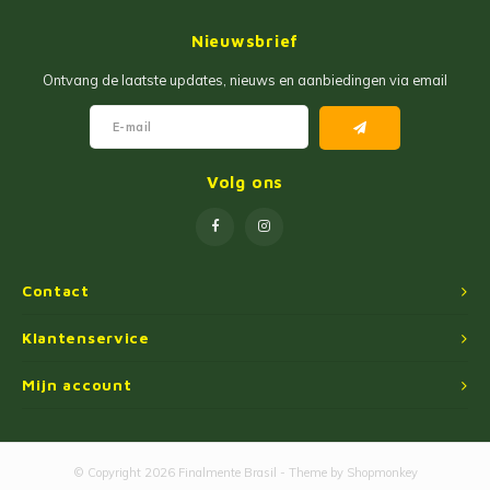
Jam
Maïs Producten
Nieuwsbrief
Fruit Pastas
Tarwemeel
Ontvang de laatste updates, nieuws en aanbiedingen via email
Cakemixen
Gekruide Cassavameel
Pinda Zoetwaren
Ingredienten
Volg ons
Losse Snoep
Oliën
Manioc Starch/Tapiocas
Contact
Massas Instantâneas
Klantenservice
Mijn account
Magnetron Popcorn
© Copyright 2026 Finalmente Brasil - Theme by
Shopmonkey