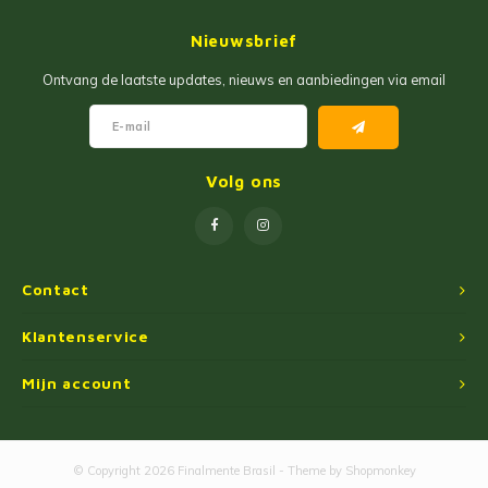
Jam
Maïs Producten
Nieuwsbrief
Fruit Pastas
Tarwemeel
Ontvang de laatste updates, nieuws en aanbiedingen via email
Cakemixen
Gekruide Cassavameel
Pinda Zoetwaren
Ingredienten
Volg ons
Losse Snoep
Oliën
Manioc Starch/Tapiocas
Contact
Massas Instantâneas
Klantenservice
Mijn account
Magnetron Popcorn
© Copyright 2026 Finalmente Brasil - Theme by
Shopmonkey