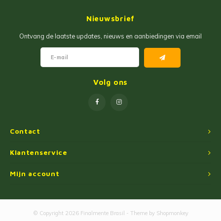
Jam
Maïs Producten
Nieuwsbrief
Fruit Pastas
Tarwemeel
Ontvang de laatste updates, nieuws en aanbiedingen via email
Cakemixen
Gekruide Cassavameel
Pinda Zoetwaren
Ingredienten
Volg ons
Losse Snoep
Oliën
Manioc Starch/Tapiocas
Contact
Massas Instantâneas
Klantenservice
Mijn account
Magnetron Popcorn
© Copyright 2026 Finalmente Brasil - Theme by
Shopmonkey