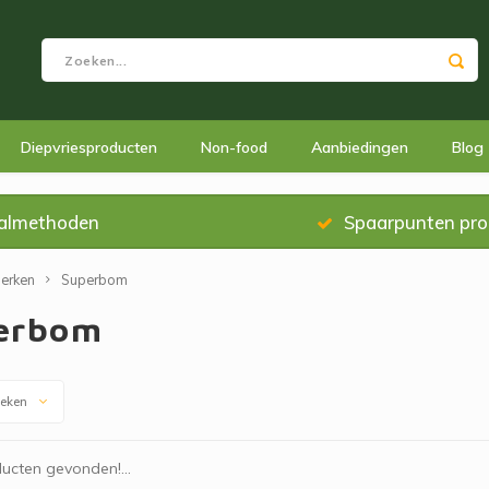
Diepvriesproducten
Non-food
Aanbiedingen
Blog
almethoden
Spaarpunten pr
erken
Superbom
erbom
keken
ucten gevonden!...