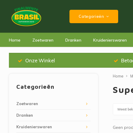
Categorieën
Home
Zoetwaren
Dranken
Kruidenierswaren
Onze Winkel
Beta
Home
M
Categorieën
Sup
Zoetwaren
Meest be
Dranken
Kruidenierswaren
Geen prod