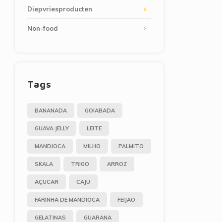
Diepvriesproducten
Non-food
Tags
BANANADA
GOIABADA
GUAVA JELLY
LEITE
MANDIOCA
MILHO
PALMITO
SKALA
TRIGO
ARROZ
AÇUCAR
CAJU
FARINHA DE MANDIOCA
FEIJAO
GELATINAS
GUARANA