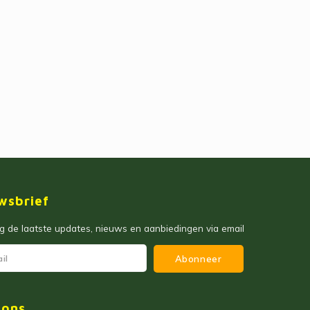
wsbrief
 de laatste updates, nieuws en aanbiedingen via email
Abonneer
 ons