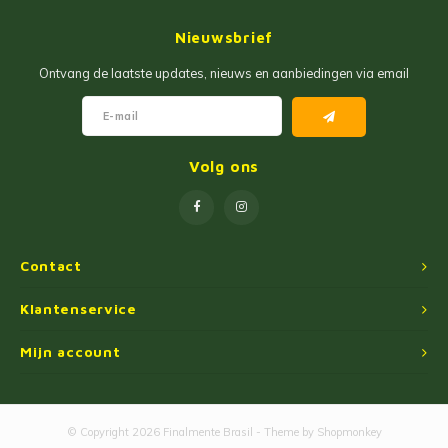
Jam
Maïs Producten
Nieuwsbrief
Fruit Pastas
Tarwemeel
Ontvang de laatste updates, nieuws en aanbiedingen via email
Cakemixen
Gekruide Cassavameel
Pinda Zoetwaren
Ingredienten
Volg ons
Losse Snoep
Oliën
Manioc Starch/Tapiocas
Contact
Massas Instantâneas
Klantenservice
Mijn account
Magnetron Popcorn
© Copyright 2026 Finalmente Brasil - Theme by
Shopmonkey