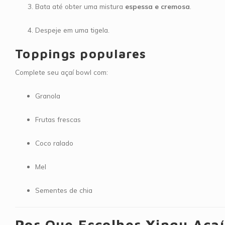
Bata até obter uma mistura
espessa e cremosa
.
Despeje em uma tigela.
Toppings populares
Complete seu açaí bowl com:
Granola
Frutas frescas
Coco ralado
Mel
Sementes de chia
Por Que Escolher Xingu Açaí