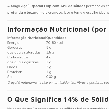
A
Xingu Açaí Especial Pulp com 14% de sólidos
pertence às ca
profunda e textura mais cremosa
. Isso a torna a escolha idea
Informação Nutricional (por
Informação Nutricional
Quantidade
Energia
70–80 kcal
Gorduras
5 g
das quais saturadas
1.5 g
Carboidratos
4 g
dos quais açúcares
2 g
Fibras
2 g
Proteínas
1 g
Sal
0.02 g
O açaí é naturalmente rico em antioxidantes, fibras e gorduras sa
O Que Significa 14% de Sóli
Na polpa de açaí, a porcentagem de
sólidos
indica a quantidade 