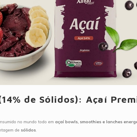
 (14% de Sólidos): Açaí Pre
consumido no mundo todo em
açaí bowls, smoothies e lanches energ
entagem de
sólidos
.