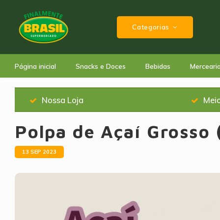
Categorias
Página inicial
Snacks e Doces
Bebidas
Merceari
Nossa Loja
Mei
Polpa de Açaí Grosso 
13 SEP 2023