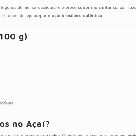
tegorias de melhor qualidade e oferece
sabor mais intenso, cor rox
l para quem deseja preparar
açaí brasileiro autêntico
.
 100 g)
udáveis.
dos no Açaí?
real de fruta presente na polpa. Quanto maior essa porcentagem,
mai