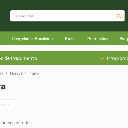
a
Congelados Brasileiros
Bazar
Promoçôes
Blog
os de Pagamento
Programa
al
Marcas
Paiva
va
dade
ão encontrados!...