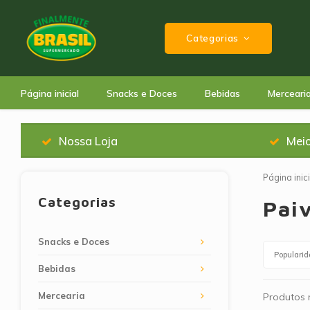
Categorias
Página inicial
Snacks e Doces
Bebidas
Merceari
Nossa Loja
Mei
Página inici
Categorias
Pai
Snacks e Doces
Populari
Bebidas
Mercearia
Produtos n