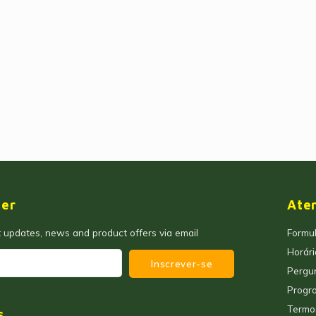
ter
Ate
t updates, news and product offers via email
Formul
Horár
Inscrever-se
Pergu
Progra
Termo
s