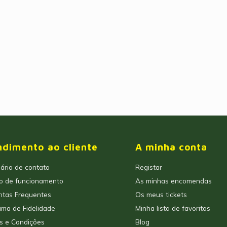
ndimento ao cliente
A minha conta
ário de contato
Registar
io de funcionamento
As minhas encomendas
ntas Frequentes
Os meus tickets
ma de Fidelidade
Minha lista de favoritos
s e Condições
Blog