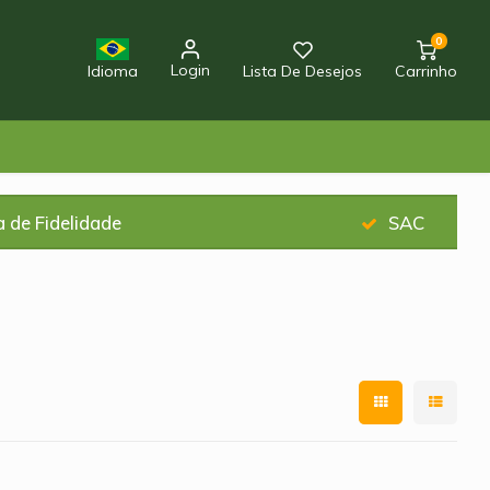
0
Login
Idioma
Lista De Desejos
Carrinho
 de Fidelidade
SAC