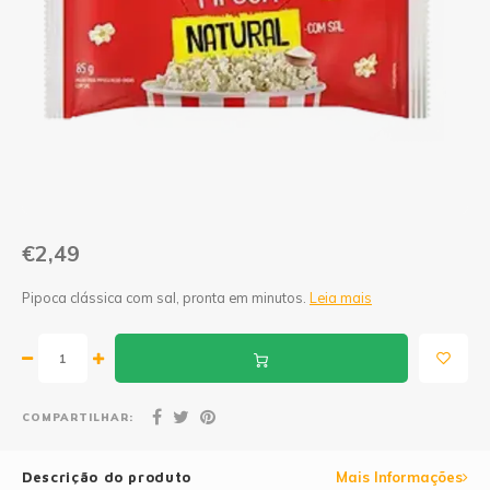
Geleias
Farinhas de Milho
Goiabadas e Cia
Farinhas de Trigo
Misturas
Farofas
Paçoca e Cia
Ingredientes
Unitários
Oleos e Azeites
€2,49
Polvilhos/Tapiocas
Pipoca clássica com sal, pronta em minutos.
Leia mais
Massas Instantâneas
Pipoca de Micro-ondas
COMPARTILHAR:
Descrição do produto
Mais Informações