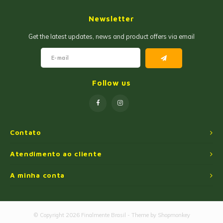
Geleias
Farinhas de Milho
Newsletter
Goiabadas e Cia
Farinhas de Trigo
Get the latest updates, news and product offers via email
Misturas
Farofas
Paçoca e Cia
Ingredientes
Follow us
Unitários
Oleos e Azeites
Polvilhos/Tapiocas
Contato
Massas Instantâneas
Atendimento ao cliente
A minha conta
Pipoca de Micro-ondas
© Copyright 2026 Finalmente Brasil - Theme by
Shopmonkey