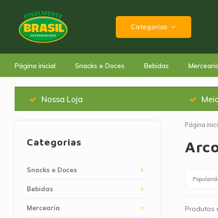
Categorias
Página inicial
Snacks e Doces
Bebidas
Merceari
Nossa Loja
Mei
Página inici
Categorias
Arc
Snacks e Doces
Populari
Bebidas
Mercearia
Produtos n