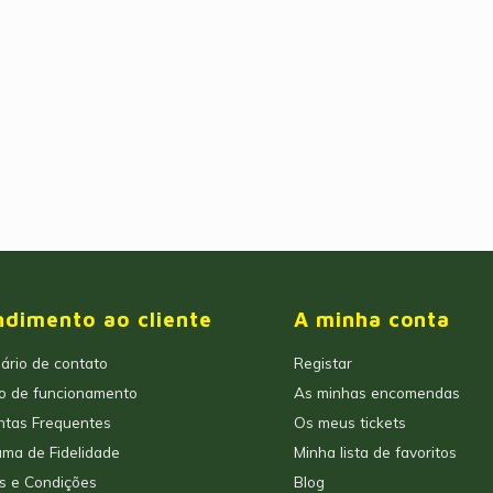
ndimento ao cliente
A minha conta
ário de contato
Registar
io de funcionamento
As minhas encomendas
ntas Frequentes
Os meus tickets
ma de Fidelidade
Minha lista de favoritos
s e Condições
Blog