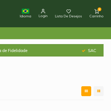
0
Login
Idioma
Lista De Desejos
Carrinho
 de Fidelidade
SAC