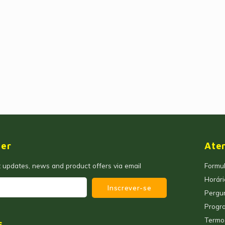
ter
Ate
t updates, news and product offers via email
Formul
Horár
Inscrever-se
Pergu
Progra
Termo
s