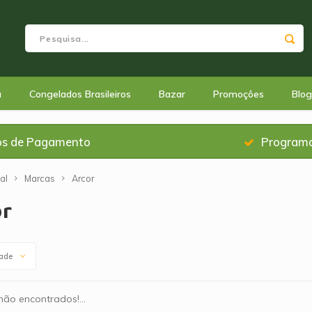
a
Congelados Brasileiros
Bazar
Promoçôes
Blog
os de Pagamento
Programa
al
Marcas
Arcor
or
dade
ão encontrados!...