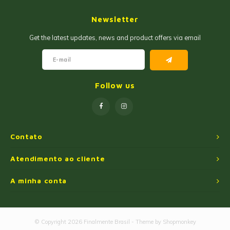
Geleias
Farinhas de Milho
Newsletter
Goiabadas e Cia
Farinhas de Trigo
Get the latest updates, news and product offers via email
Misturas
Farofas
Paçoca e Cia
Ingredientes
Follow us
Unitários
Oleos e Azeites
Polvilhos/Tapiocas
Contato
Massas Instantâneas
Atendimento ao cliente
A minha conta
Pipoca de Micro-ondas
© Copyright 2026 Finalmente Brasil - Theme by
Shopmonkey