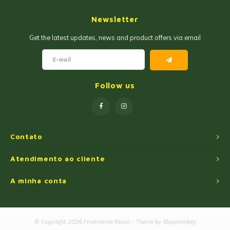
Geleias
Farinhas de Milho
Newsletter
Goiabadas e Cia
Farinhas de Trigo
Get the latest updates, news and product offers via email
Misturas
Farofas
Paçoca e Cia
Ingredientes
Follow us
Unitários
Oleos e Azeites
Polvilhos/Tapiocas
Contato
Massas Instantâneas
Atendimento ao cliente
A minha conta
Pipoca de Micro-ondas
© Copyright 2026 Finalmente Brasil - Theme by
Shopmonkey