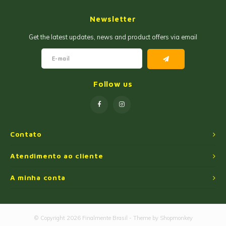
Geleias
Farinhas de Milho
Newsletter
Goiabadas e Cia
Farinhas de Trigo
Get the latest updates, news and product offers via email
Misturas
Farofas
Paçoca e Cia
Ingredientes
Follow us
Unitários
Oleos e Azeites
Polvilhos/Tapiocas
Contato
Massas Instantâneas
Atendimento ao cliente
A minha conta
Pipoca de Micro-ondas
© Copyright 2026 Finalmente Brasil - Theme by
Shopmonkey