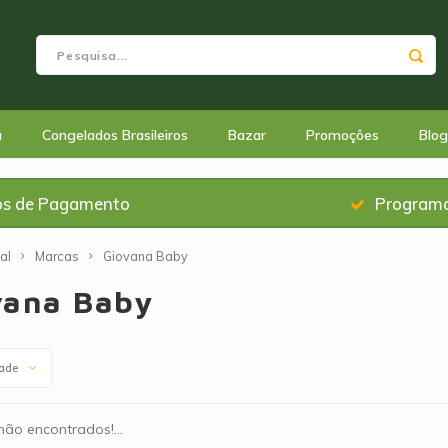
a
Congelados Brasileiros
Bazar
Promoçôes
Blog
os de Pagamento
Programa
al
Marcas
Giovana Baby
vana Baby
dade
ão encontrados!...