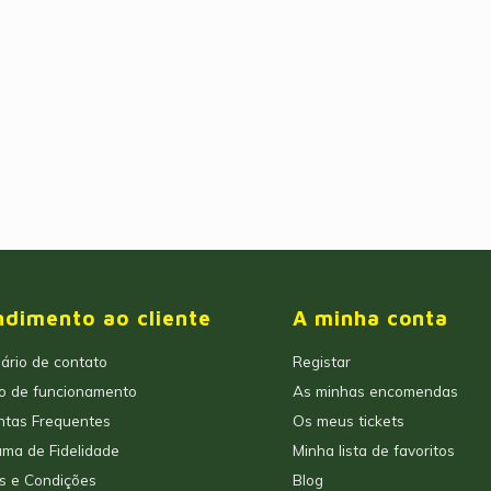
ndimento ao cliente
A minha conta
ário de contato
Registar
io de funcionamento
As minhas encomendas
ntas Frequentes
Os meus tickets
ma de Fidelidade
Minha lista de favoritos
s e Condições
Blog