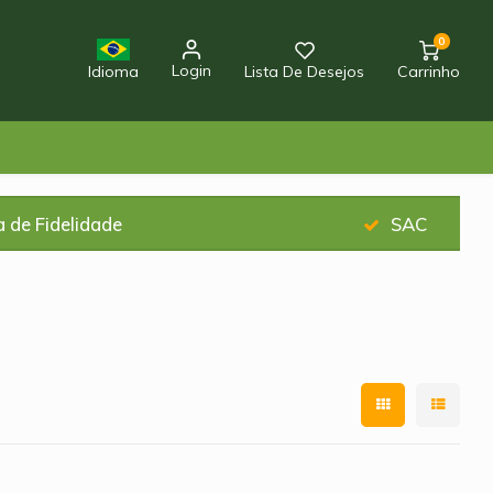
0
Login
Idioma
Lista De Desejos
Carrinho
 de Fidelidade
SAC