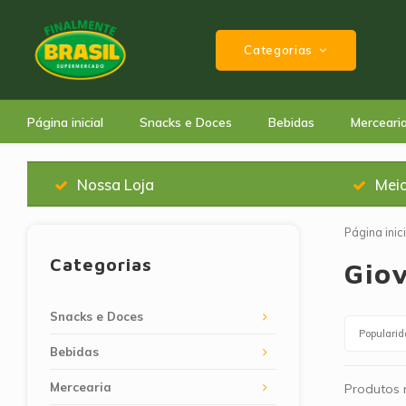
Categorias
Página inicial
Snacks e Doces
Bebidas
Merceari
Nossa Loja
Mei
Página inici
Categorias
Gio
Snacks e Doces
Populari
Bebidas
Mercearia
Produtos n