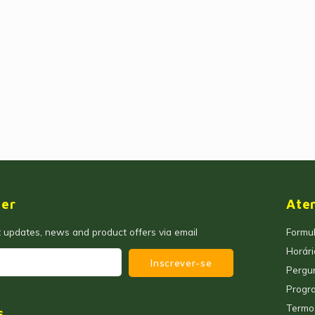
ter
Ate
t updates, news and product offers via email
Formul
Horár
Inscrever-se
Pergu
Progra
Termo
s