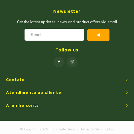
Geleias
Farinhas de Milho
Newsletter
Goiabadas e Cia
Farinhas de Trigo
Get the latest updates, news and product offers via email
Misturas
Farofas
Paçoca e Cia
Ingredientes
Follow us
Unitários
Oleos e Azeites
Polvilhos/Tapiocas
Contato
Massas Instantâneas
Atendimento ao cliente
A minha conta
Pipoca de Micro-ondas
© Copyright 2026 Finalmente Brasil - Theme by
Shopmonkey