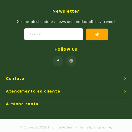
Geleias
Farinhas de Milho
Newsletter
Goiabadas e Cia
Farinhas de Trigo
Get the latest updates, news and product offers via email
Misturas
Farofas
Paçoca e Cia
Ingredientes
Follow us
Unitários
Oleos e Azeites
Polvilhos/Tapiocas
Contato
Massas Instantâneas
Atendimento ao cliente
A minha conta
Pipoca de Micro-ondas
© Copyright 2026 Finalmente Brasil - Theme by
Shopmonkey