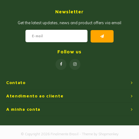
Geleias
Farinhas de Milho
Newsletter
Goiabadas e Cia
Farinhas de Trigo
Get the latest updates, news and product offers via email
Misturas
Farofas
Paçoca e Cia
Ingredientes
Follow us
Unitários
Oleos e Azeites
Polvilhos/Tapiocas
Contato
Massas Instantâneas
Atendimento ao cliente
A minha conta
Pipoca de Micro-ondas
© Copyright 2026 Finalmente Brasil - Theme by
Shopmonkey