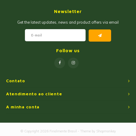
Geleias
Farinhas de Milho
Newsletter
Goiabadas e Cia
Farinhas de Trigo
Get the latest updates, news and product offers via email
Misturas
Farofas
Paçoca e Cia
Ingredientes
Follow us
Unitários
Oleos e Azeites
Polvilhos/Tapiocas
Contato
Massas Instantâneas
Atendimento ao cliente
A minha conta
Pipoca de Micro-ondas
© Copyright 2026 Finalmente Brasil - Theme by
Shopmonkey