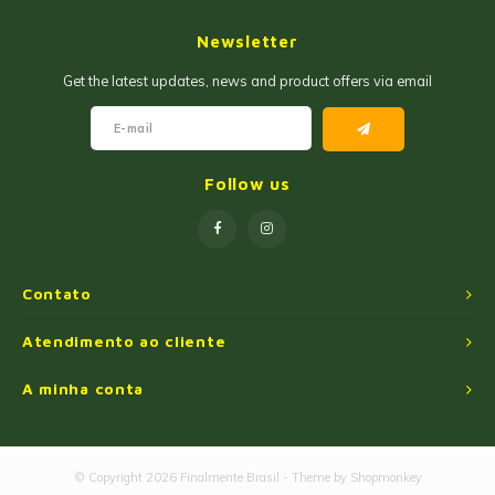
Geleias
Farinhas de Milho
Newsletter
Goiabadas e Cia
Farinhas de Trigo
Get the latest updates, news and product offers via email
Misturas
Farofas
Paçoca e Cia
Ingredientes
Follow us
Unitários
Oleos e Azeites
Polvilhos/Tapiocas
Contato
Massas Instantâneas
Atendimento ao cliente
A minha conta
Pipoca de Micro-ondas
© Copyright 2026 Finalmente Brasil - Theme by
Shopmonkey