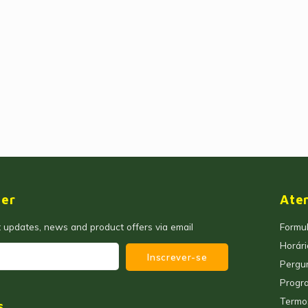
ter
Ate
t updates, news and product offers via email
Formul
Horár
Inscrever-se
Pergu
Progra
Termo
s