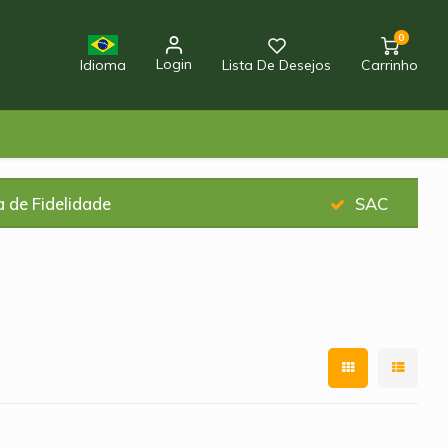
0
Login
Idioma
Lista De Desejos
Carrinho
 de Fidelidade
SAC