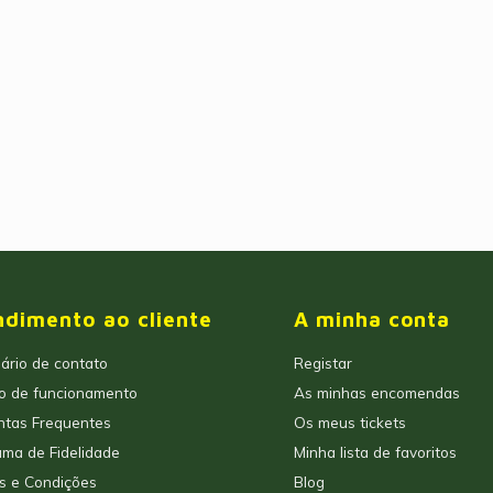
ndimento ao cliente
A minha conta
ário de contato
Registar
io de funcionamento
As minhas encomendas
ntas Frequentes
Os meus tickets
ma de Fidelidade
Minha lista de favoritos
s e Condições
Blog