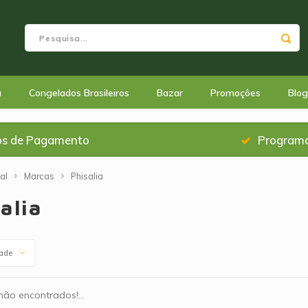
a
Congelados Brasileiros
Bazar
Promoçôes
Blog
os de Pagamento
Programa
al
Marcas
Phisalia
alia
dade
ão encontrados!...