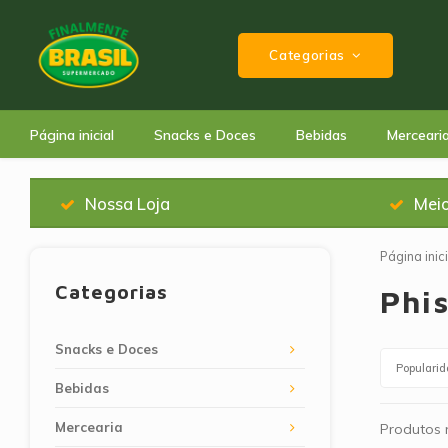
Categorias
Página inicial
Snacks e Doces
Bebidas
Merceari
Nossa Loja
Mei
Página inici
Categorias
Phis
Snacks e Doces
Populari
Bebidas
Mercearia
Produtos n