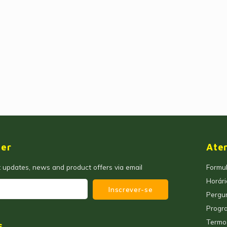
ter
Ate
t updates, news and product offers via email
Formul
Horár
Inscrever-se
Pergu
Progra
Termo
s