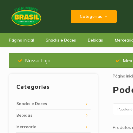
Categorias
Página inicial
Snacks e Doces
Bebidas
Merceari
Nossa Loja
Mei
Página inici
Categorias
Pod
Snacks e Doces
Populari
Bebidas
Mercearia
Produtos n