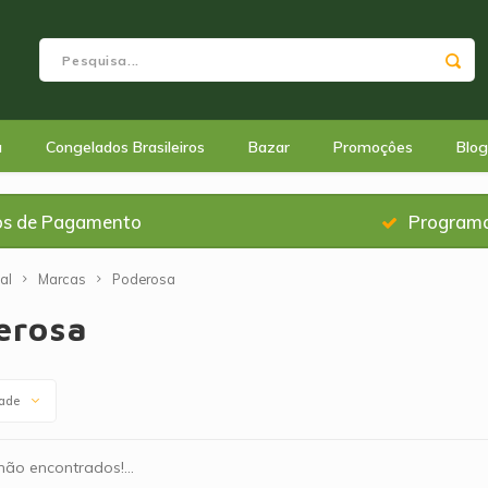
a
Congelados Brasileiros
Bazar
Promoçôes
Blog
os de Pagamento
Programa
al
Marcas
Poderosa
erosa
dade
ão encontrados!...