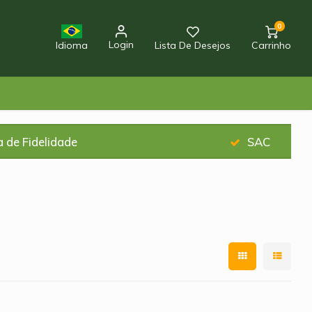
0
Login
Idioma
Lista De Desejos
Carrinho
 de Fidelidade
SAC