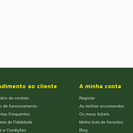
ndimento ao cliente
A minha conta
ário de contato
Registar
io de funcionamento
As minhas encomendas
ntas Frequentes
Os meus tickets
ma de Fidelidade
Minha lista de favoritos
s e Condições
Blog