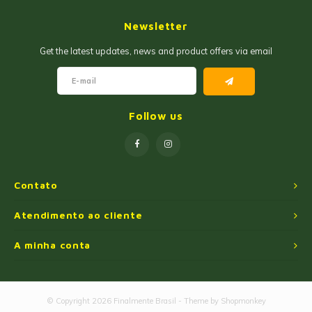
Geleias
Farinhas de Milho
Newsletter
Goiabadas e Cia
Farinhas de Trigo
Get the latest updates, news and product offers via email
Misturas
Farofas
Paçoca e Cia
Ingredientes
Follow us
Unitários
Oleos e Azeites
Polvilhos/Tapiocas
Contato
Massas Instantâneas
Atendimento ao cliente
A minha conta
Pipoca de Micro-ondas
© Copyright 2026 Finalmente Brasil - Theme by
Shopmonkey