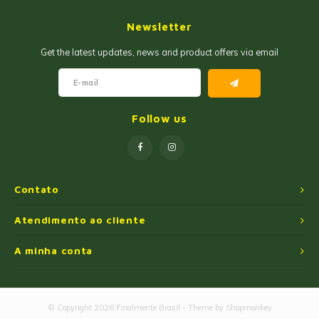
Geleias
Farinhas de Milho
Newsletter
Goiabadas e Cia
Farinhas de Trigo
Get the latest updates, news and product offers via email
Misturas
Farofas
Paçoca e Cia
Ingredientes
Follow us
Unitários
Oleos e Azeites
Polvilhos/Tapiocas
Contato
Massas Instantâneas
Atendimento ao cliente
A minha conta
Pipoca de Micro-ondas
© Copyright 2026 Finalmente Brasil - Theme by
Shopmonkey