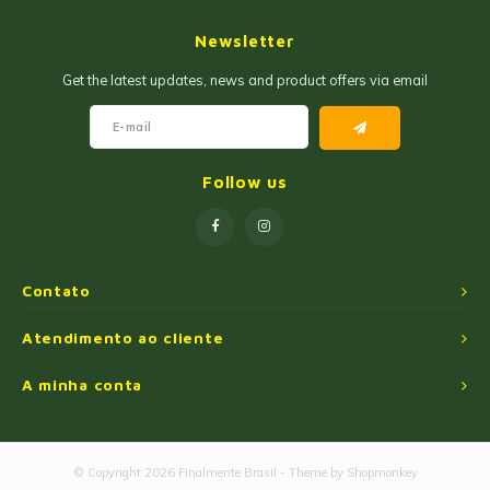
Geleias
Farinhas de Milho
Newsletter
Goiabadas e Cia
Farinhas de Trigo
Get the latest updates, news and product offers via email
Misturas
Farofas
Paçoca e Cia
Ingredientes
Follow us
Unitários
Oleos e Azeites
Polvilhos/Tapiocas
Contato
Massas Instantâneas
Atendimento ao cliente
A minha conta
Pipoca de Micro-ondas
© Copyright 2026 Finalmente Brasil - Theme by
Shopmonkey